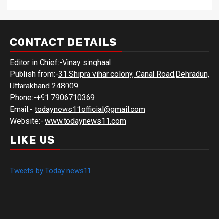
CONTACT DETAILS
Editor in Chief:-Vinay singhaal
Publish from:-
31 Shipra vihar colony, Canal Road,Dehradun,
Uttarakhand 248009
Phone:-
+91.7906710369
Email:-
todaynews11official@gmail.com
Website:-
www.todaynews11.com
LIKE US
Tweets by Today news11