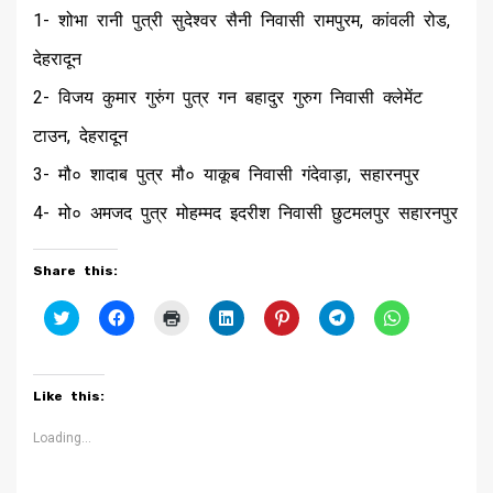
1- शोभा रानी पुत्री सुदेश्वर सैनी निवासी रामपुरम, कांवली रोड,
देहरादून
2- विजय कुमार गुरुंग पुत्र गन बहादुर गुरुग निवासी क्लेमेंट
टाउन, देहरादून
3- मौ० शादाब पुत्र मौ० याकूब निवासी गंदेवाड़ा, सहारनपुर
4- मो० अमजद पुत्र मोहम्मद इदरीश निवासी छुटमलपुर सहारनपुर
Share this:
Click
Click
Click
Click
Click
Click
Click
to
to
to
to
to
to
to
share
share
print
share
share
share
share
on
on
(Opens
on
on
on
on
Twitter
Facebook
in
LinkedIn
Pinterest
Telegram
WhatsApp
(Opens
(Opens
new
(Opens
(Opens
(Opens
(Opens
Like this:
in
in
window)
in
in
in
in
new
new
new
new
new
new
window)
window)
window)
window)
window)
window)
Loading...