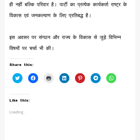
ही नहीं बल्कि परिवार है। पार्टी का प्रत्येक कार्यकर्ता राष्ट्र के
विकास एवं जनकल्याण के लिए प्रतिबद्ध है।
इस अवसर पर संगठन और राज्य के विकास से जुड़े विभिन्न
विषयों पर चर्चा भी की।
Share this:
Click
Click
Click
Click
Click
Click
Click
to
to
to
to
to
to
to
share
share
print
share
share
share
share
on
on
(Opens
on
on
on
on
Twitter
Facebook
in
LinkedIn
Pinterest
Telegram
WhatsApp
(Opens
(Opens
new
(Opens
(Opens
(Opens
(Opens
Like this:
in
in
window)
in
in
in
in
new
new
new
new
new
new
window)
window)
window)
window)
window)
window)
Loading...