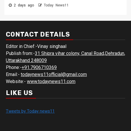
2 days ago
Today News11
CONTACT DETAILS
Editor in Chief:-Vinay singhaal
Publish from:-
31 Shipra vihar colony, Canal Road,Dehradun,
Uttarakhand 248009
Phone:-
+91.7906710369
Email:-
todaynews11official@gmail.com
Website:-
www.todaynews11.com
LIKE US
Tweets by Today news11