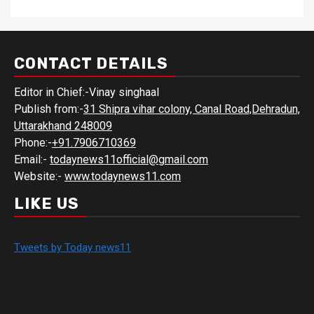
CONTACT DETAILS
Editor in Chief:-Vinay singhaal
Publish from:-
31 Shipra vihar colony, Canal Road,Dehradun,
Uttarakhand 248009
Phone:-
+91.7906710369
Email:-
todaynews11official@gmail.com
Website:-
www.todaynews11.com
LIKE US
Tweets by Today news11