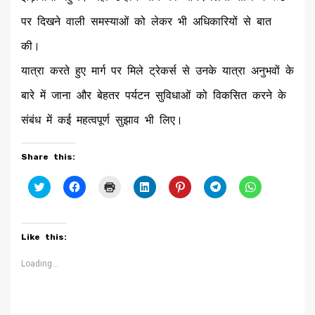
पर दिखने वाली समस्याओं को लेकर भी अधिकारियों से बात
की।
यात्रा करते हुए मार्ग पर मिले ट्रेकर्स से उनके यात्रा अनुभवों के
बारे में जाना और बेहतर पर्यटन सुविधाओं को विकसित करने के
संबंध में कई महत्वपूर्ण सुझाव भी लिए।
Share this:
Click
Click
Click
Click
Click
Click
Click
to
to
to
to
to
to
to
share
share
print
share
share
share
share
on
on
(Opens
on
on
on
on
Twitter
Facebook
in
LinkedIn
Pinterest
Telegram
WhatsApp
(Opens
(Opens
new
(Opens
(Opens
(Opens
(Opens
Like this:
in
in
window)
in
in
in
in
new
new
new
new
new
new
window)
window)
window)
window)
window)
window)
Loading...