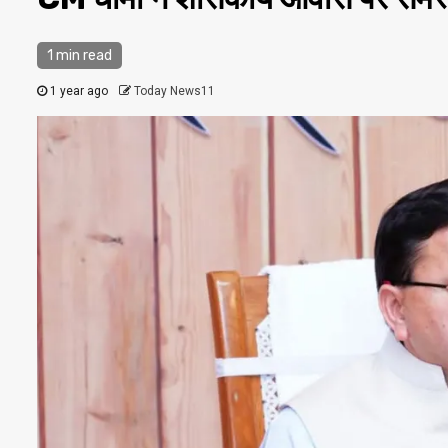
1 min read
1 year ago
Today News11