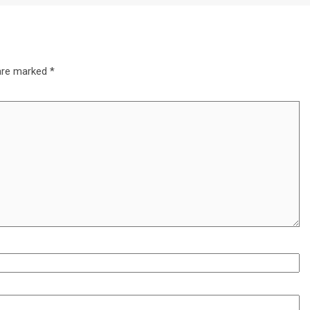
 are marked
*