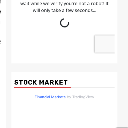
ी
त
।
र
STOCK MARKET
Financial Markets
by TradingView