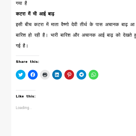
गया है
कटरा में भी आई बाढ़
इसी बीच कटरा में माता वैष्णो देवी तीर्थ के पास अचानक बाढ़ आ 
बारिश हो रही है। भारी बारिश और अचानक आई बाढ़ को देखते हुए म
गई है।
Share this:
Click
Click
Click
Click
Click
Click
Click
to
to
to
to
to
to
to
share
share
print
share
share
share
share
on
on
(Opens
on
on
on
on
Twitter
Facebook
in
LinkedIn
Pinterest
Telegram
WhatsApp
(Opens
(Opens
new
(Opens
(Opens
(Opens
(Opens
Like this:
in
in
window)
in
in
in
in
new
new
new
new
new
new
window)
window)
window)
window)
window)
window)
Loading...