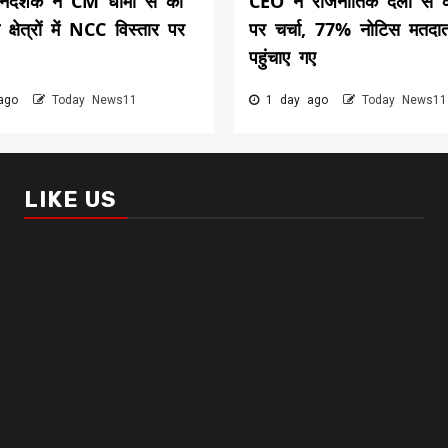
िदेशक ने CM धामी से की
CEO ने राजनीतिक दलों से 
त क्षेत्रों में NCC विस्तार पर
पर चर्चा, 77% नोटिस मतदा
पहुंचाए गए
 ago
Today News11
1 day ago
Today News11
LIKE US