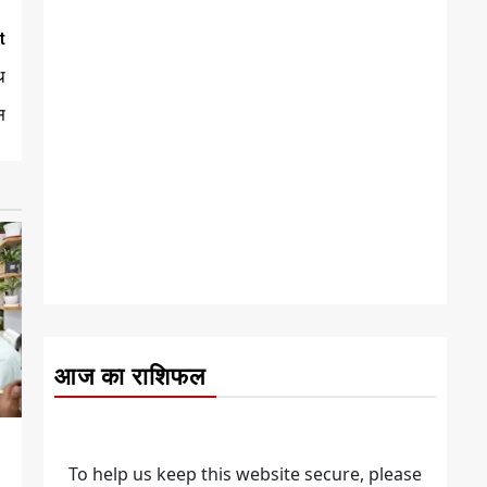
t
थ
स
आज का राशिफल