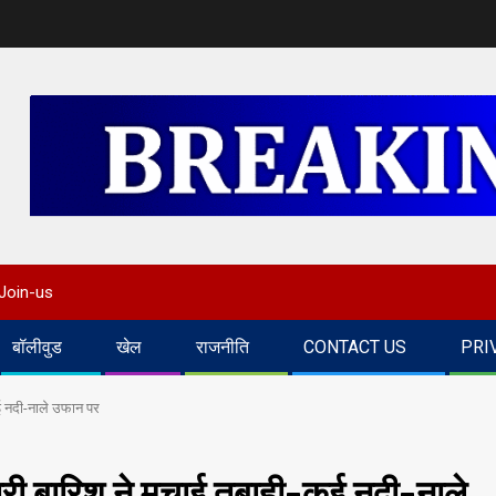
Join-us
बॉलीवुड
खेल
राजनीति
CONTACT US
PRI
कई नदी-नाले उफान पर
भारी बारिश ने मचाई तबाही-कई नदी-नाले