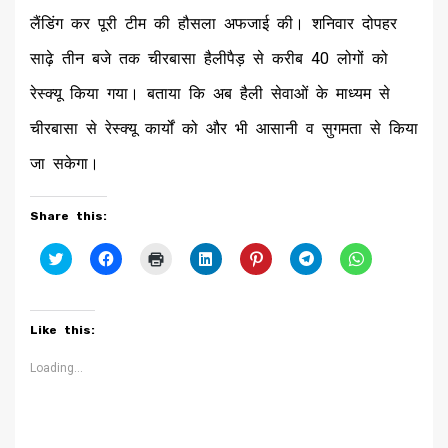
लैंडिंग कर पूरी टीम की हौसला अफजाई की। शनिवार दोपहर
साढ़े तीन बजे तक चीरबासा हैलीपैड़ से करीब 40 लोगों को
रेस्क्यू किया गया। बताया कि अब हैली सेवाओं के माध्यम से
चीरबासा से रेस्क्यू कार्यों को और भी आसानी व सुगमता से किया
जा सकेगा।
Share this:
Click
Click
Click
Click
Click
Click
Click
to
to
to
to
to
to
to
share
share
print
share
share
share
share
on
on
(Opens
on
on
on
on
Twitter
Facebook
in
LinkedIn
Pinterest
Telegram
WhatsApp
(Opens
(Opens
new
(Opens
(Opens
(Opens
(Opens
Like this:
in
in
window)
in
in
in
in
new
new
new
new
new
new
window)
window)
window)
window)
window)
window)
Loading...