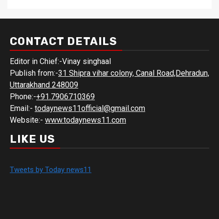
CONTACT DETAILS
Editor in Chief:-Vinay singhaal
Publish from:-
31 Shipra vihar colony, Canal Road,Dehradun,
Uttarakhand 248009
Phone:-
+91.7906710369
Email:-
todaynews11official@gmail.com
Website:-
www.todaynews11.com
LIKE US
Tweets by Today news11