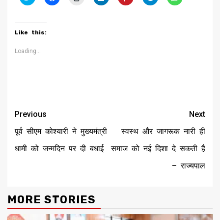
to
to
to
to
to
to
to
share
share
print
share
share
share
share
on
on
(Opens
on
on
on
on
Twitter
Facebook
in
LinkedIn
Pinterest
Telegram
WhatsApp
(Opens
(Opens
new
(Opens
(Opens
(Opens
(Opens
Like this:
in
in
window)
in
in
in
in
new
new
new
new
new
new
window)
window)
window)
window)
window)
window)
Loading...
Continue
Previous
Next
Reading
पूर्व सीएम कोश्यारी ने मुख्यमंत्री
स्वस्थ और जागरूक नारी ही
धामी को जन्मदिन पर दी बधाई
समाज को नई दिशा दे सकती है
– राज्यपाल
MORE STORIES