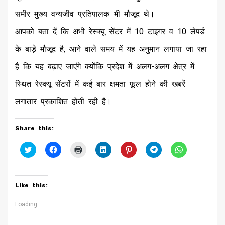
समीर मुख्य वन्यजीव प्रतिपालक भी मौजूद थे।
आपको बता दें कि अभी रेस्क्यू सेंटर में 10 टाइगर व 10 लेपर्ड
के बाड़े मौजूद है, आने वाले समय में यह अनुमान लगाया जा रहा
है कि यह बढ़ाए जाएंगे क्योंकि प्रदेश में अलग-अलग क्षेत्र में
स्थित रेस्क्यू सेंटरों में कई बार क्षमता फूल होने की खबरें
लगातार प्रकाशित होती रही है।
Share this:
Click
Click
Click
Click
Click
Click
Click
to
to
to
to
to
to
to
share
share
print
share
share
share
share
on
on
(Opens
on
on
on
on
Twitter
Facebook
in
LinkedIn
Pinterest
Telegram
WhatsApp
(Opens
(Opens
new
(Opens
(Opens
(Opens
(Opens
Like this:
in
in
window)
in
in
in
in
new
new
new
new
new
new
window)
window)
window)
window)
window)
window)
Loading...