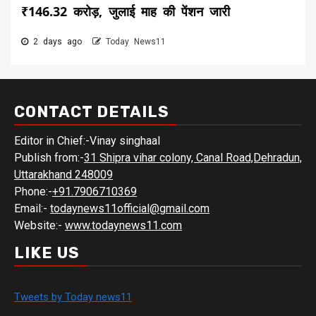
₹146.32 करोड़, जुलाई माह की पेंशन जारी
2 days ago
Today News11
CONTACT DETAILS
Editor in Chief:-Vinay singhaal
Publish from:-
31 Shipra vihar colony, Canal Road,Dehradun,
Uttarakhand 248009
Phone:-
+91.7906710369
Email:-
todaynews11official@gmail.com
Website:-
www.todaynews11.com
LIKE US
Tweets by Today news11