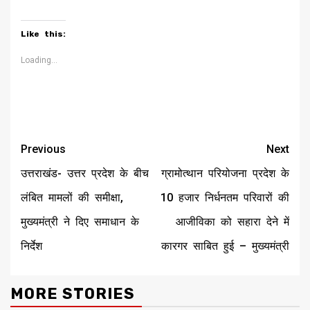
share
share
print
share
share
share
share
on
on
(Opens
on
on
on
on
Twitter
Facebook
in
LinkedIn
Pinterest
Telegram
WhatsApp
(Opens
(Opens
new
(Opens
(Opens
(Opens
(Opens
Like this:
in
in
window)
in
in
in
in
new
new
new
new
new
new
window)
window)
window)
window)
window)
window)
Loading...
Continue
Previous
Next
Reading
उत्तराखंड- उत्तर प्रदेश के बीच
ग्रामोत्थान परियोजना प्रदेश के
लंबित मामलों की समीक्षा,
10 हजार निर्धनतम परिवारों की
मुख्यमंत्री ने दिए समाधान के
आजीविका को सहारा देने में
निर्देश
कारगर साबित हुई – मुख्यमंत्री
MORE STORIES